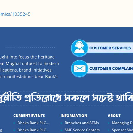
omics/1035245
ght into focus the heritage
rom Mughal outpost to modern
ications, brand initiatives,
al manifestations bear Bank’s
CURRENT EVENTS
INFORMATION
ABOUT
Dhaka Bank PLC....
Branches and ATMs
Managing Di
ng
Dhaka Bank PLC...
SME Service Centers
Sponsor Sha