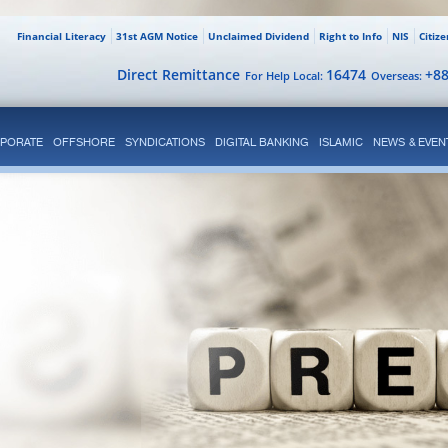
Financial Literacy
31st AGM Notice
Unclaimed Dividend
Right to Info
NIS
Citiz
Direct Remittance
16474
+8
For Help Local:
Overseas:
PORATE
OFFSHORE
SYNDICATIONS
DIGITAL BANKING
ISLAMIC
NEWS & EVEN