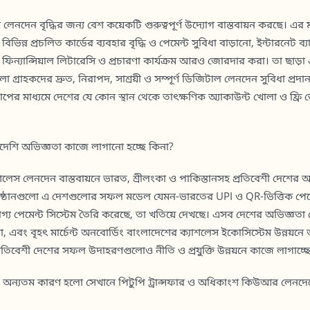
 লেনদেন বৃদ্ধির জন্য বেশ কয়েকটি গুরুত্বপূর্ণ উদ্যোগ বাস্তবায়ন করছে। এর ম
বিভিন্ন প্রচলিত কার্ডের ব্যবহার বৃদ্ধি ও পেমেন্ট সুবিধা বাড়ানো, ইন্টারন
 ফিন্যান্সিয়াল লিটারেসি ও প্রচারণা কার্যক্রম আরও জোরদার করা। তা ছা
গ্রাহকদের দ্রুত, নিরাপদ, সাশ্রয়ী ও সম্পূর্ণ ডিজিটাল লেনদেন সুবিধা প্রদ
পের মাধ্যমে দেশের যে কোন স্থান থেকে তাৎক্ষণিক অ্যাকাউন্ট খোলা ও ফ্রি 
িদেশি অভিজ্ঞতা কাজে লাগানো হচ্ছে কিনা?
যাশলেস লেনদেন বাস্তবায়নে ভারত, শ্রীলংকা ও পাকিস্তানসহ প্রতিবেশী দেশের অ
 প্রতিষ্ঠানগুলো এ দেশগুলোর সফল মডেল যেমন-ভারতের UPI ও QR-ভিত্তিক পে
যোগ্য পেমেন্ট সিস্টেম তৈরি করেছে, তা খতিয়ে দেখছে। এসব দেশের অভিজ্ঞত
 এবং বৃহৎ মার্চেন্ট অনবোর্ডিং বাংলাদেশের ক্যাশলেস ইকোসিস্টেম উন্নয়নে 
রতিবেশী দেশের সফল উদাহরণগুলোও নীতি ও প্রযুক্তি উন্নয়নে কাজে লাগাচ্ছে
ন্যতম কারণ হলো সেখানে পিটুপি ট্রান্সফার ও অধিকাংশ কিউআর লেনদেনে কো