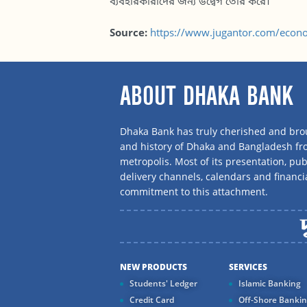
ব্যবহারকারীদের জন্য উদ্বেগ তৈরি করে।
Source:
https://www.jugantor.com/econ
ABOUT DHAKA BANK
Dhaka Bank has truly cherished and brou
and history of Dhaka and Bangladesh f
metropolis. Most of its presentation, publ
delivery channels, calendars and financi
commitment to this attachment.
NEW PRODUCTS
SERVICES
Students' Ledger
Islamic Banking
Credit Card
Off-Shore Banki