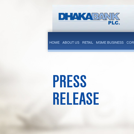
HOME
ABOUT US
RETAIL
MSME BUSINESS
COR
PRESS
RELEASE