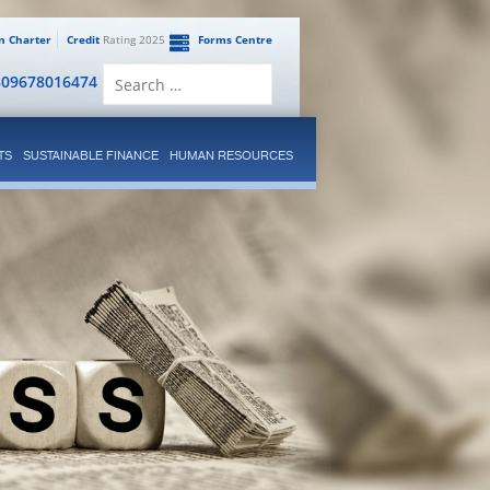
en Charter
Credit
Rating 2025
Forms Centre
Search
809678016474
for:
TS
SUSTAINABLE FINANCE
HUMAN RESOURCES