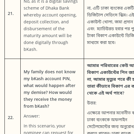
No, as it is a digital savings
scheme of Dhaka Bank
না, এটি ঢাকা ব্যংকের একটি
21.
whereby account opening,
ডিজিটাল সেভিংস স্কিম। এই
deposit collection, and
একাউন্ট খোলা, জমা প্রদান
disbursement of the
এবং ম্যাচিউরড হবার পর প
maturity amount will be
টাকা বিকাশ একাউন্টে ডিজ
done digitally through
মাধ্যমে করা হবে।
bKash.
আমার পরিবারের কেউ আ
My family does not know
বিকাশ একাউন্টের পিন জ
my bKash account PIN,
না, আমার মৃত্যুর পরে কী 
what would happen after
তারা কীভাবে বিকাশ এর 
my demise? How would
থেকে এই অর্থ পাবে?
they receive the money
উত্তর:
from bKash?
এক্ষেত্রে আপনার মনোনীত ব্য
Answer:
22.
ঢাকা ব্যংককে অফলাইন
In this scenario, your
সেটেলমেন্টের জন্য অনুরোধ
nominee can request for
করতে পারেন। ঢাকা ব্যাংক