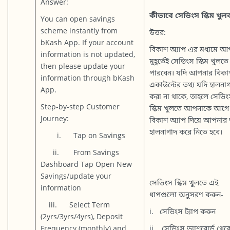
Answer:
কীভাবে সেভিংস স্কিম খুল
You can open savings
scheme instantly from
উত্তর:
bKash App. If your account
বিকাশ অ্যাপ এর মধ্যমে আ
information is not updated,
মুহূর্তেই সেভিংস স্কিম খুলতে
then please update your
পারবেন। যদি আপনার বিকা
information through bKash
একাউন্টের তথ্য যদি হালনা
App.
করা না থাকে, তাহলে সেভি
Step-by-step Customer
স্কিম খুলতে আপনাকে আগে
Journey:
বিকাশ অ্যাপ দিয়ে আপনার 
হালনাগাদ করে নিতে হবে।
i. Tap on Savings
ii. From Savings
Dashboard Tap Open New
Savings/update your
সেভিংস স্কিম খুলতে এই
information
ধাপগুলো অনুসরণ করুন-
iii. Select Term
i. সেভিংস ট্যাপ করুন
(2yrs/3yrs/4yrs), Deposit
Frequency (monthly) and
ii. সেভিংস ড্যাশবোর্ড থেক