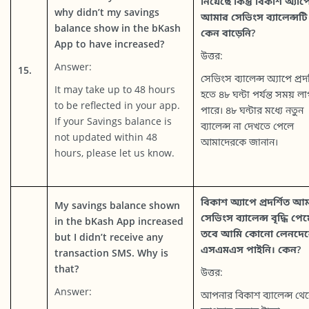
নিয়েছে কিন্তু বিকাশ অ্যাপ
why didn’t my savings
আমার সেভিংস ব্যালেন্সটি
balance show in the bKash
কেন বাড়েনি?
App to have increased?
উত্তর:
Answer:
15.
সেভিংস ব্যালেন্স অ্যাপে প্রদর
It may take up to 48 hours
হতে ৪৮ ঘন্টা পর্যন্ত সময় ল
to be reflected in your app.
পারে। ৪৮ ঘন্টার মধ্যে নতুন
If your Savings balance is
ব্যালেন্স না দেখতে পেলে
not updated within 48
আমাদেরকে জানান।
hours, please let us know.
বিকাশ অ্যাপে প্রদর্শিত আ
My savings balance shown
সেভিংস ব্যালেন্স বৃদ্ধি পেয
in the bKash App increased
তবে আমি কোনো লেনদে
but I didn’t receive any
এসএমএস পাইনি। কেন?
transaction SMS. Why is
that?
উত্তর:
Answer:
আপনার বিকাশ ব্যালেন্স থে