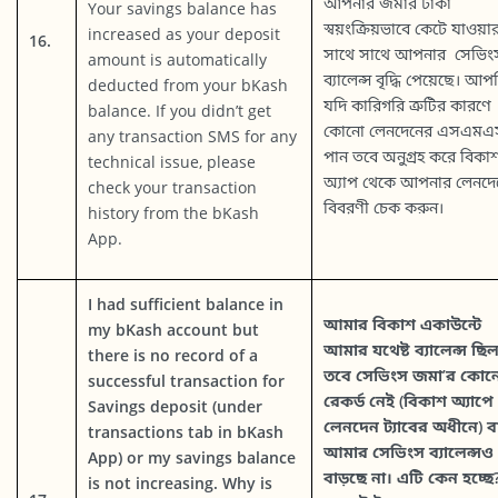
আপনার জমার টাকা
Your savings balance has
স্বয়ংক্রিয়ভাবে কেটে যাওয়া
increased as your deposit
16.
সাথে সাথে আপনার সেভিং
amount is automatically
ব্যালেন্স বৃদ্ধি পেয়েছে। আপ
deducted from your bKash
যদি কারিগরি ত্রুটির কারণে
balance. If you didn’t get
কোনো লেনদেনের এসএমএস
any transaction SMS for any
পান তবে অনুগ্রহ করে বিকা
technical issue, please
অ্যাপ থেকে আপনার লেনদে
check your transaction
বিবরণী চেক করুন।
history from the bKash
App.
I had sufficient balance in
আমার বিকাশ একাউন্টে
my bKash account but
আমার যথেষ্ট ব্যালেন্স ছি
there is no record of a
তবে সেভিংস জমা’র কোন
successful transaction for
রেকর্ড নেই (বিকাশ অ্যাপে
Savings deposit (under
লেনদেন ট্যাবের অধীনে) ব
transactions tab in bKash
আমার সেভিংস ব্যালেন্সও
App) or my savings balance
বাড়ছে না। এটি কেন হচ্ছে
is not increasing. Why is