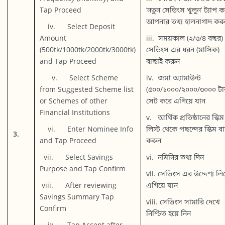
Tap Proceed
‘নতুন সেভিংস খুলুন’ ট্যাপ ক
আপনার তথ্য হালনাগাদ কর
iv. Select Deposit
Amount
iii. সময়কাল (২/৩/৪ বছর)
(500tk/1000tk/2000tk/3000tk)
সেভিংস এর ধরন (মাসিক)
and Tap Proceed
বাছাই করুন
v. Select Scheme
iv. জমা অ্যামাউন্ট
from Suggested Scheme list
(৫০০/১০০০/২০০০/৩০০০ টা
or Schemes of other
সেট করে এগিয়ে যান
Financial Institutions
v. আর্থিক প্রতিষ্ঠানের স্কিম
vi. Enter Nominee Info
লিস্ট থেকে পছন্দের স্কিম ব
3.
and Tap Proceed
করুন
vii. Select Savings
vi. নমিনির তথ্য দিন
Purpose and Tap Confirm
vii. সেভিংস এর উদ্দেশ্য লি
viii. After reviewing
এগিয়ে যান
Savings Summary Tap
viii. সেভিংস সামারি দেখে
Confirm
নিশ্চিত হয়ে নিন
ix. Tap Accept after