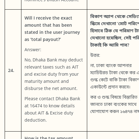
বিকাশ অ্যাপ থেকে সেভিং
Will I receive the exact
স্কিমে দেখানো ‘মোট পরিশ
amount that has been
হিসাবে ঠিক যে পরিমাণ ট
stated in the user journey
দেখানো হয়েছিল, সেই পর
as ‘total payout?’
টাকাই কি আমি পাব?
Answer:
উত্তর:
No, Dhaka Bank may deduct
না, ঢাকা ব্যাংক আপনার
relevant taxes such as AIT
24.
ম্যাচিউরড টাকা থেকে কর 
and excise duty from your
শুল্ক কেটে বাকি টাকা বিকা
maturity amount and
একাউন্টে প্রদান করবে।
disburse the net amount.
কর ও শুল্ক বিষয়ে বিস্তারিত
Please contact Dhaka Bank
জানতে ঢাকা ব্যংকের সাথে
at 16474 to know details
যোগাযোগ করুন ১৬৪৭৪ নাম্
about AIT & Excise duty
deduction.
How is the tax amount