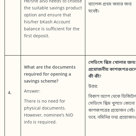
He/she also needs to choose
ব্যালেন্স প্রথম জমার জন্য
the suitable savings product
যথেষ্ট।
option and ensure that
his/her bKash Account
balance is sufficient for the
first deposit.
সেভিংস স্কিম খোলার জন্য
What are the documents
প্রয়োজনীয় কাগজপত্রগু
required for opening a
কী কী?
savings scheme?
উত্তর:
Answer:
4.
বিকাশ অ্যাপ থেকে ডিজিটা
There is no need for
সেভিংস স্কিম খুলতে কোনো
physical documents.
কাগজপত্রের প্রয়োজন নেই।
However, nominee’s NID
তবে, নমিনির তথ্য প্রয়োজন।
info is required.